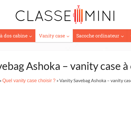
 à dos cabine
Vanity case
Sacoche ordinateur
vebag Ashoka – vanity case à
»
» Vanity Savebag Ashoka – vanity cas
Quel vanity case choisir ?