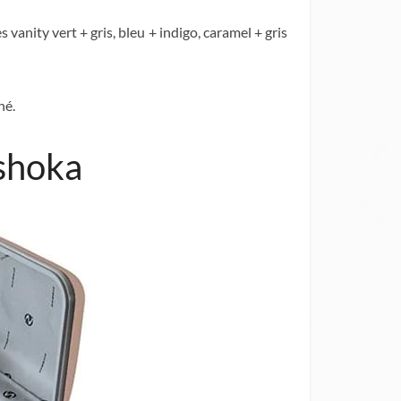
es vanity vert + gris, bleu + indigo, caramel + gris
hé.
Ashoka