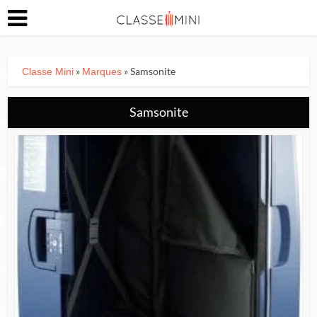
»
» Samsonite
Classe Mini
Marques
Samsonite