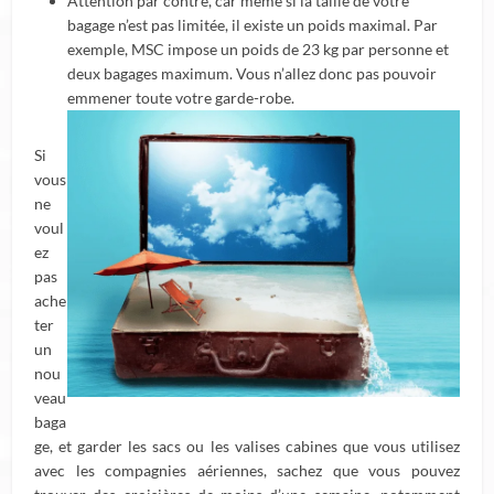
Attention par contre, car même si la taille de votre
bagage n’est pas limitée, il existe un poids maximal. Par
exemple, MSC impose un poids de 23 kg par personne et
deux bagages maximum. Vous n’allez donc pas pouvoir
emmener toute votre garde-robe.
Si
vous
ne
voul
ez
pas
ache
ter
un
nou
veau
baga
ge, et garder les sacs ou les valises cabines que vous utilisez
avec les compagnies aériennes, sachez que vous pouvez