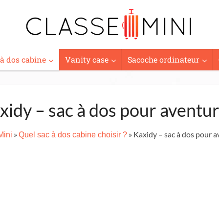
 à dos cabine
Vanity case
Sacoche ordinateur
xidy – sac à dos pour aventur
»
» Kaxidy – sac à dos pour a
Mini
Quel sac à dos cabine choisir ?