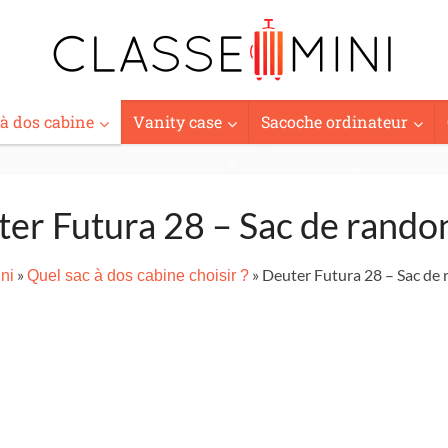
 à dos cabine
Vanity case
Sacoche ordinateur
er Futura 28 – Sac de rand
»
» Deuter Futura 28 – Sac de
ni
Quel sac à dos cabine choisir ?