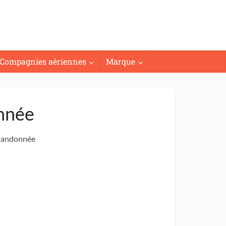
Compagnies aériennes
Marque
onnée
 randonnée