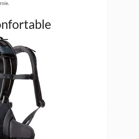
rnie.
onfortable