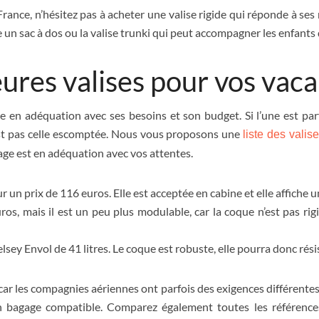
rance, n’hésitez pas à acheter une valise rigide qui réponde à se
 un sac à dos ou la valise trunki qui peut accompagner les enfants
eures valises pour vos vac
age en adéquation avec ses besoins et son budget. Si l’une est pa
’est pas celle escomptée. Nous vous proposons une
liste des vali
age est en adéquation avec vos attentes.
 un prix de 116 euros. Elle est acceptée en cabine et elle affiche un
ros, mais il est un peu plus modulable, car la coque n’est pas r
sey Envol de 41 litres. Le coque est robuste, elle pourra donc rési
car les compagnies aériennes ont parfois des exigences différentes
un bagage compatible. Comparez également toutes les références 