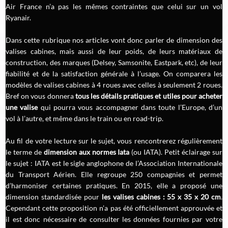
Air France n’a pas les mêmes contraintes que celui sur un vol
Ryanair.
Dans cette rubrique nos articles vont donc parler de dimension des
valises cabines, mais aussi de leur poids, de leurs matériaux de
construction, des marques (Delsey, Samsonite, Eastpark, etc), de leur
fiabilité et de la satisfaction générale à l’usage. On comparera les
modèles de valises cabines à 4 roues avec celles à seulement 2 roues.
Bref on vous donnera
tous les détails pratiques et utiles pour acheter
une valise
qui pourra vous accompagner dans toute l’Europe, d’un
vol à l’autre, et même dans le train ou en road-trip.
Au fil de votre lecture sur le sujet, vous rencontrerez régulièrement
le terme de
dimension aux normes Iata
(ou IATA). Petit éclairage sur
le sujet : IATA est le sigle anglophone de l’Association Internationale
du Transport Aérien. Elle regroupe 250 compagnies et permet
d’harmoniser certaines pratiques. En 2015, elle a proposé une
dimension standardisée pour
les valises cabines : 55 x 35 x 20 cm
.
Cependant cette proposition n’a pas été officiellement approuvée et
il est donc nécessaire de consulter les données fournies par votre