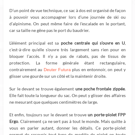
D’un point de vue technique, ce sac à dos est organisé de façon
à pouvoir vous accompagner lors d’une journée de ski ou
d’alpinisme. On peut même faire de l’escalade en le portant,
car sa taille ne gêne pas le port du baudrier.
L’élément principal est sa
poche centrale qui s’ouvre en U
,
c’est-à-dire qu’elle s’ouvre très largement sans rien pour en
bloquer l’accès. Il n’y a pas de rabats, pas de tissus de
protection. La forme générale étant rectangulaire,
contrairement au
plus en entonnoir, on peut y
Deuter Futura
glisser une gourde sur un côté et la maintenir droite.
Sur le devant se trouve également
une poche frontale zippée
.
Elle fait toute la longueur du sac. On peut y glisser des affaires
ne mesurant que quelques centimètres de large.
Et enfin, toujours sur le devant se trouve
un porte-piolet FPP
Ergo
. Clairement ça ne sert pas à tout le monde. Mais quitte à
vous en parler autant, donner les détails. Ce porte-piolet
permet de recevoir tout type de modèle de piolet en toute